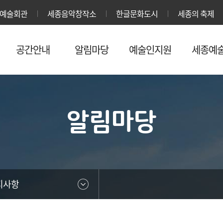
본문영역 바로가기
메인메뉴 바로가기
하단링크 바로가기
예술회관
세종음악창작소
한글문화도시
세종의 축제
공간안내
알림마당
예술인지원
세종예
알림마당
지사항