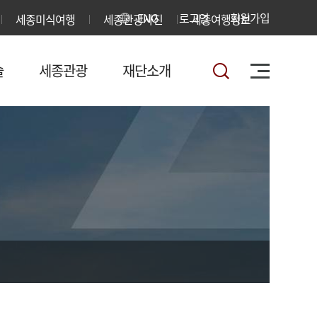
ENG
로그인
회원가입
세종미식여행
세종관광사진
세종여행정보
술
세종관광
재단소개