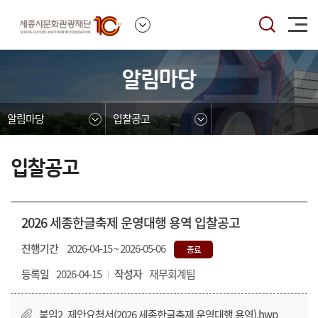
본문영역 바로가기
메인메뉴 바로가기
하단링크 바로가기
알림마당
알림마당
입찰공고
입찰공고
2026 세종한글축제 운영대행 용역 입찰공고
진행기간
2026-04-15 ~ 2026-05-06
종료
등록일
2026-04-15
작성자
재무회계팀
붙임2_제안요청서(2026 세종한글축제 운영대행 용역).hwp