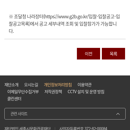
※ 조달청 나라장터(https://www.g2b.go.kr/입찰-입찰공고-입
찰공고목록)에서 공고 세부내역 조회 및 입찰참가가 가능합니
다.
이전
목록
재단소개
오시는길
개인정보처리방침
이용약관
이메일무단수집거부
저작권정책
CCTV 설치 및 운영 방침
클린센터
관련 사이트
재단법인 세종시문화관광재단
사업자등록번호 372-82-00084