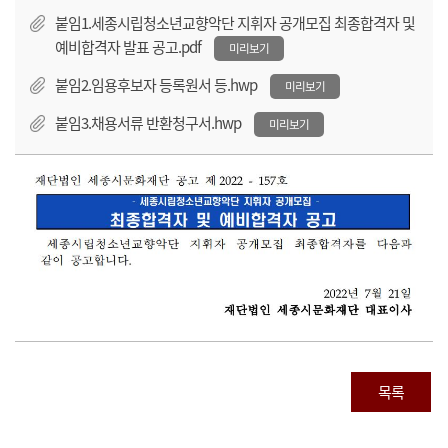
붙임1.세종시립청소년교향악단 지휘자 공개모집 최종합격자 및
예비합격자 발표 공고.pdf
미리보기
붙임2.임용후보자 등록원서 등.hwp
미리보기
붙임3.채용서류 반환청구서.hwp
미리보기
목록