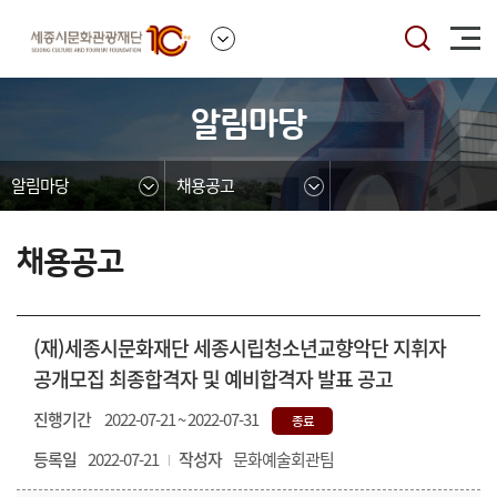
본문영역 바로가기
메인메뉴 바로가기
하단링크 바로가기
알림마당
알림마당
채용공고
채용공고
(재)세종시문화재단 세종시립청소년교향악단 지휘자
공개모집 최종합격자 및 예비합격자 발표 공고
진행기간
2022-07-21 ~ 2022-07-31
종료
등록일
2022-07-21
작성자
문화예술회관팀