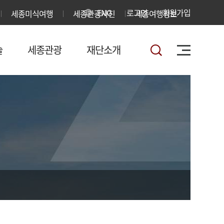
ENG
로그인
회원가입
세종미식여행
세종관광사진
세종여행정보
술
세종관광
재단소개