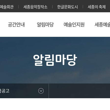
본문영역 바로가기
메인메뉴 바로가기
하단링크 바로가기
예술회관
세종음악창작소
한글문화도시
세종의 축제
공간안내
알림마당
예술인지원
세종예
알림마당
용공고