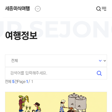
본문영역 바로가기
메인메뉴 바로가기
하단링크 바로가기
R
SEJONG
여행정보
전체
5
건
Page
1
/ 1