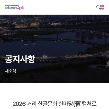
본문영역 바로가기
메인메뉴 바로가기
하단링크 바로가기
공지사항
새소식
2026 거리 한글문화 한마당(舊 컬처로