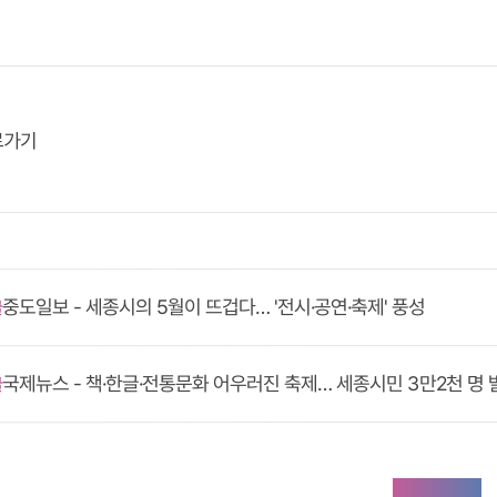
로가기
중도일보 - 세종시의 5월이 뜨겁다… '전시·공연·축제' 풍성
글
국제뉴스 - 책·한글·전통문화 어우러진 축제… 세종시민 3만2천 명 
글