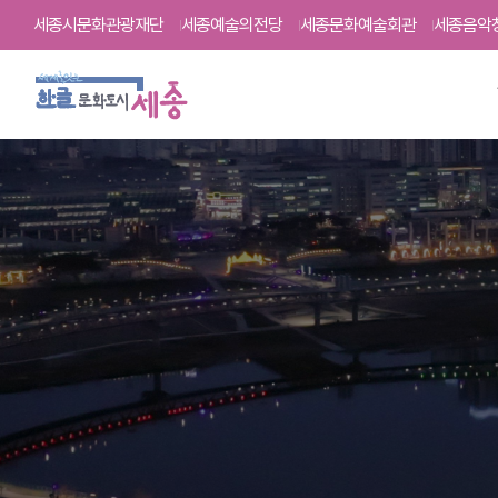
세종시문화관광재단
세종예술의전당
세종문화예술회관
세종음악
주
요
메
뉴