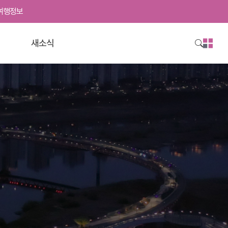
여행정보
사
영
새소식
이
트
맵
열
기