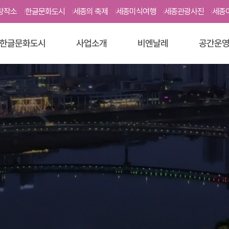
본문영역 바로가기
메인메뉴 바로가기
하단링크 바로가기
창작소
한글문화도시
세종의 축제
세종미식여행
세종관광사진
세종
한글문화도시
사업소개
비엔날레
공간운