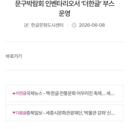
문구박람회 인벤타리오서 ‘더한글’ 부스
운영
한글문화도시센터
2026-06-08
바로가기
국제뉴스 - 책·한글·전통문화 어우러진 축제… 세종
이전글
시민 3만2천 명 발길
충북일보 - 세종시문화관광재단, '박물관 강좌' 신규
다음글
개설