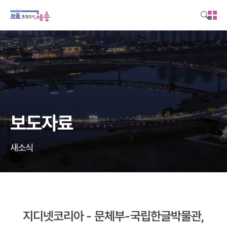
본문영역 바로가기
메인메뉴 바로가기
하단링크 바로가기
보도자료
새소식
지디넷코리아 - 문체부-국립한글박물관,