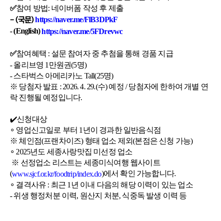
참여 방법: 네이버폼 작성 후 제출
✅
https://naver.me/FlB3DPkF
- (국문)
- (English)
https://naver.me/5FDrevwc
참여혜택 : 설문 참여자 중 추첨을 통해 경품 지급
✅
- 올리브영 1만원권(5명)
- 스타벅스 아메리카노 Tall(25명)
※ 당첨자 발표 : 2026. 4. 29.(수) 예정 / 당첨자에 한하여 개별 연
락 진행될 예정입니다.
✔️신청대상
∘ 영업신고일로 부터 1년이 경과한 일반음식점
※ 체인점(프랜차이즈) 형태 업소 제외(본점은 신청 가능)
∘ 2025년도 세종사랑맛집 미선정 업소
※ 선정업소 리스트는 세종미식여행 웹사이트
(
)에서 확인 가능합니다.
www.sjcf.or.kr/foodtrip/index.do
∘ 결격사유 : 최근 1년 이내 다음의 해당 이력이 있는 업소
- 위생 행정처분 이력, 원산지 처분, 식중독 발생 이력 등