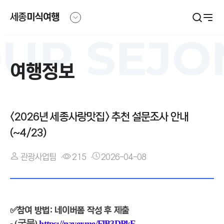
본문영역 바로가기
메인메뉴 바로가기
하단링크 바로가기
OUR
SEJO
여행정보
<2026년 세종사랑맛집> 추천 설문조사 안내
(~4/23)
작
조
날
성
회
관광사업팀
215
2026-04-08
짜
자
수
✅참여 방법: 네이버폼 작성 후 제출
- (국문)
https://naver.me/FlB3DPkF