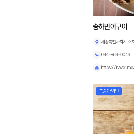
송하민어구이
세종특별자치시 조치
044-864-0044
https://naver.m
복숭아와인