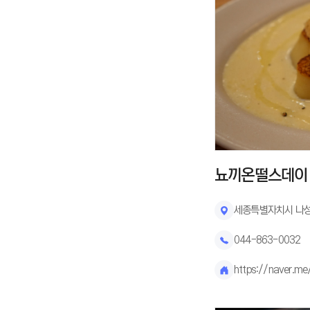
뇨끼온떨스데이
세종특별자치시 나성
044-863-0032
https://naver.m