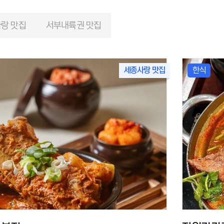
랑 맛집
서부내륙권 맛집
세종사랑 맛집
한식