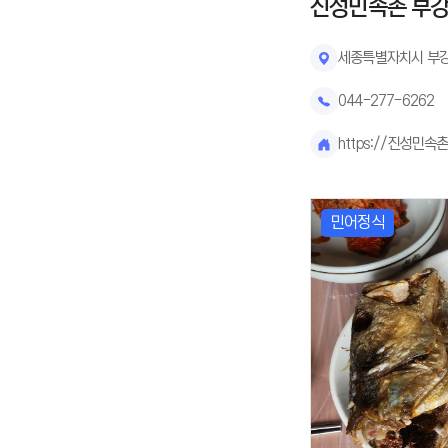
진성민속촌 부
세종특별자치시 부강
044-277-6262
https://진성민속촌
민어정식