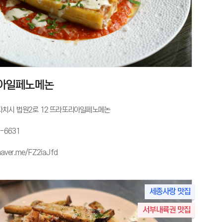
아일페노메논
치시 법원2로 12 뜨라또리아일페노메논
5-6631
naver.me/FZ2iaJfd
세종사랑 맛집
서부내륙권 맛집