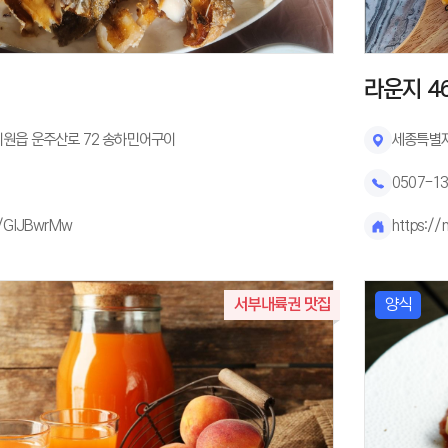
라운지 4
원읍 운주산로 72 송하민어구이
세종특별자
0507-1
e/GlJBwrMw
https:/
서부내륙권 맛집
양식