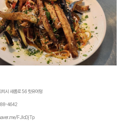
치시 새롬로 56 힛유어텅
388-4642
naver.me/FJIcDjTp