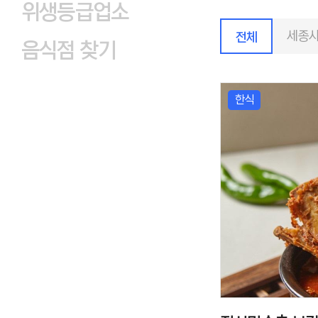
위생등급업소
세종사
전체
음식점 찾기
한식