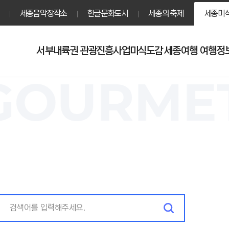
본문영역 바로가기
메인메뉴 바로가기
하단링크 바로가기
세종음악창작소
한글문화도시
세종의 축제
세종미
서부내륙권 관광진흥사업
미식도감
세종여행
여행정
MET TO