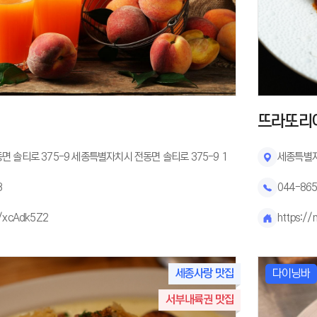
뜨라또리
 솔티로 375-9 세종특별자치시 전동면 솔티로 375-9 1
세종특별자
8
044-86
e/xcAdk5Z2
https://
세종사랑 맛집
다이닝바
서부내륙권 맛집