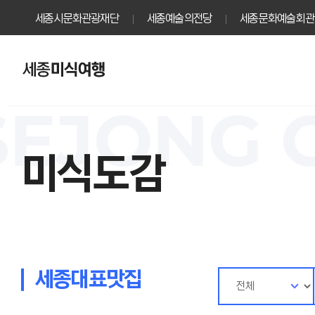
세종시문화관광재단
세종예술의전당
세종문화예술회관
주
요
메
NG GOUR
뉴
미식도감
세종대표맛집