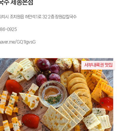
국수 세종본점
치시 조치원읍 허만석1로 32 2층 장원갑칼국수
386-0925
/naver.me/GQ1lgvsG
서부내륙권 맛집