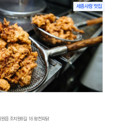
세종사랑 맛집
원읍 조치원8길 16 왕천파닭