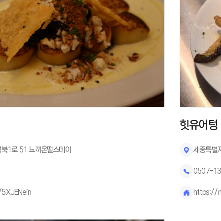
힛유어텅
북1로 51 뇨끼온떨스데이
세종특별자
0507-1
e/5XJENein
https://