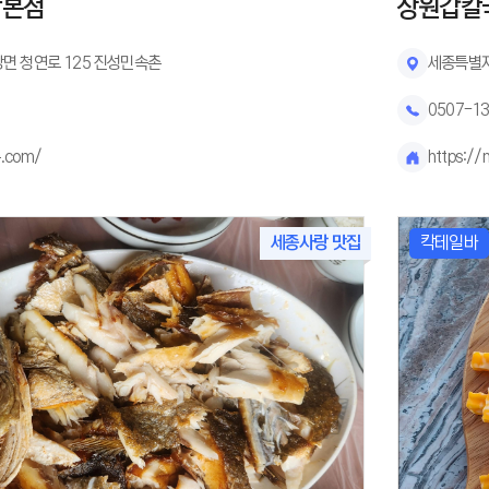
강본점
장원갑칼
면 청연로 125 진성민속촌
세종특별자
0507-1
.com/
https:/
세종사랑 맛집
칵테일바