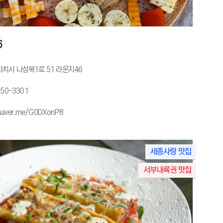
6
치시 나성북1로 51 라운지46
350-3301
/naver.me/G0DXonP8
세종사랑 맛집
서부내륙권 맛집