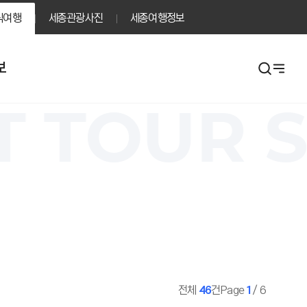
식여행
세종관광사진
세종여행정보
사
보
이
트
UR
SEJO
맵
열
기
전체
46
건
Page
1
/ 6