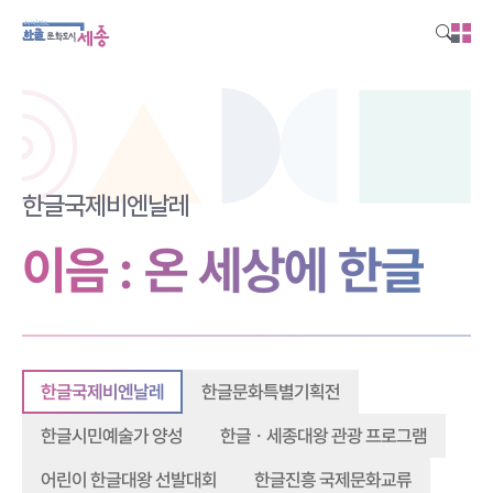
본문영역 바로가기
메인메뉴 바로가기
하단링크 바로가기
한글국제비엔날레
이음 : 온 세상에 한글
한글문화특별기획전
한글국제비엔날레
한글ㆍ세종대왕 관광 프로그램
한글시민예술가 양성
어린이 한글대왕 선발대회
한글진흥 국제문화교류