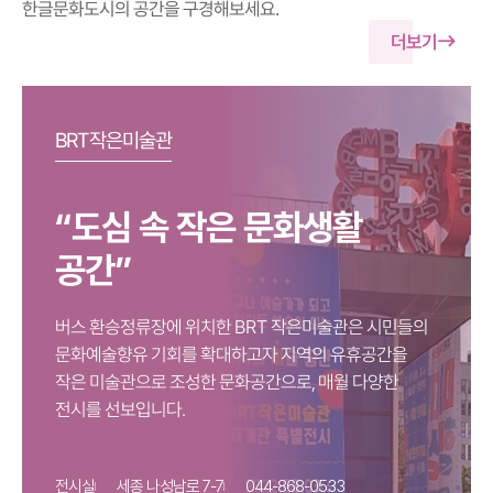
한글문화도시의 공간을 구경해보세요.
더보기
BRT작은미술관
“도심 속 작은 문화생활
공간”
버스 환승정류장에 위치한 BRT 작은미술관은 시민들의
지역의 유휴공간을
문화예술향유 기회를 확대하고자
작은 미술관으로 조성한 문화공간으로, 매월 다양한
전시를 선보입니다.
전시실
세종 나성남로 7-7
044-868-0533