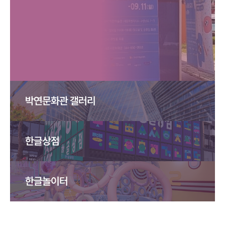
박연문화관 갤러리
한글상점
한글놀이터