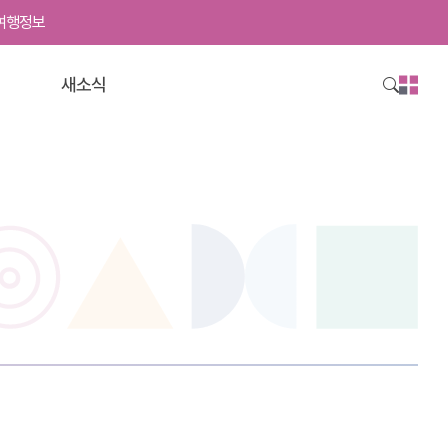
여행정보
사
영
새소식
이
트
맵
열
기