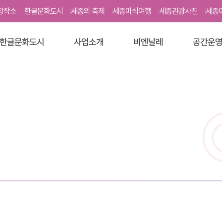
본문영역 바로가기
메인메뉴 바로가기
하단링크 바로가기
창작소
한글문화도시
세종의 축제
세종미식여행
세종관광사진
세종
한글문화도시
사업소개
비엔날레
공간운