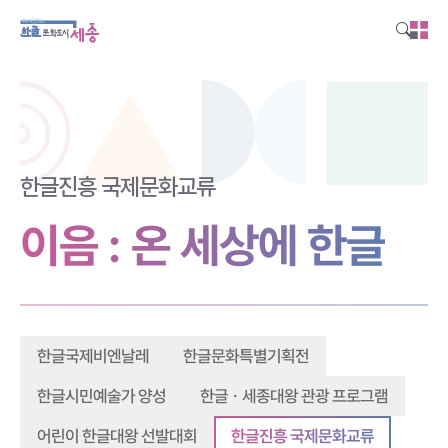
본문영역 바로가기
메인메뉴 바로가기
하단링크 바로가기
한글진흥 국제문화교류
이음 : 온 세상에 한글
한글문화특별기획전
한글국제비엔날레
한글ㆍ세종대왕 관광 프로그램
한글시민예술가 양성
어린이 한글대왕 선발대회
한글진흥 국제문화교류