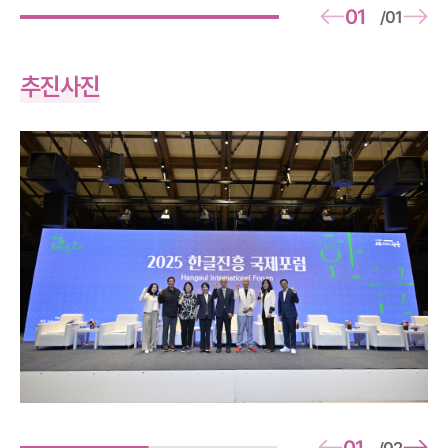
01
01
/
추진사진
01
02
/