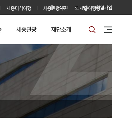
ENG
로그인
회원가입
세종미식여행
세종관광사진
세종여행정보
술
세종관광
재단소개