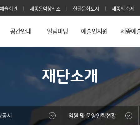
본문영역 바로가기
메인메뉴 바로가기
하단링크 바로가기
예술회관
세종음악창작소
한글문화도시
세종의 축제
공간안내
알림마당
예술인지원
세종예
재단소개
영공시
임원 및 운영인력현황