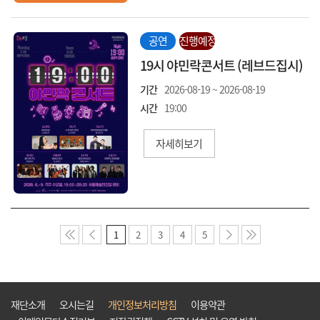
공연
진행예정
19시 야민락콘서트 (레브드집시)
기간
2026-08-19 ~ 2026-08-19
시간
19:00
자세히보기
1
2
3
4
5
재단소개
오시는길
개인정보처리방침
이용약관