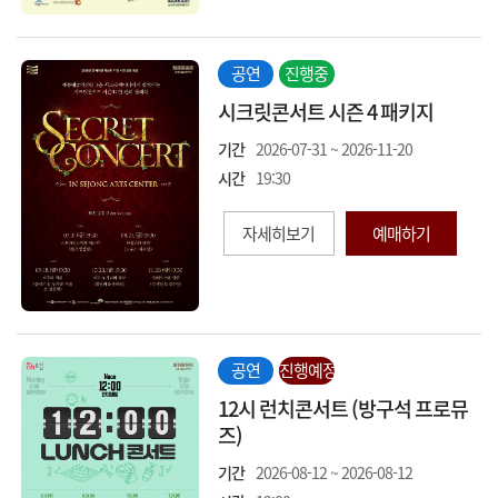
공연
진행중
시크릿콘서트 시즌 4 패키지
기간
2026-07-31 ~ 2026-11-20
시간
19:30
자세히보기
예매하기
공연
진행예정
12시 런치콘서트 (방구석 프로뮤
즈)
기간
2026-08-12 ~ 2026-08-12