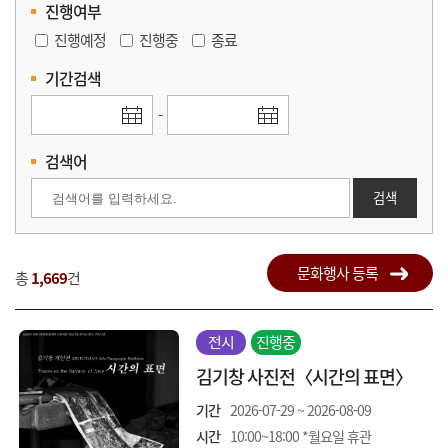
진행여부
진행예정
진행중
종료
기간검색
-
검색어
검색
문화행사 등록
총
1,669
건
전시
진행중
김기창 사진전〈시간의 표면〉
기간
2026-07-29 ~ 2026-08-09
시간
10:00~18:00 *월요일 휴관